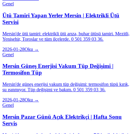
Genel
Ütü Tamiri Yapan Yerler Mersin | Elektrikli Ütü
Servisi
Mersin'de ütü tamiri: elektrikli ütü arıza, buhar ütüsü tamiri. Mezitli,
Yenişehir, Toroslar ve tüm ilçelerde. 0 501 359 03 36.
2026-01-28
Oku →
Genel
Mersin Güneş Enerjisi Vakum Tüp Değişimi |
Termosifon Tüp
Mersin'de güneş enerjisi vakum tüp değişimi: termosifon tüpü kırık,
su ısınmıyor. Tüp değişimi ve bakım. 0 501 359 03 36.
2026-01-28
Oku →
Genel
Mersin Pazar Günü Açık Elektrikçi | Hafta Sonu
Servis