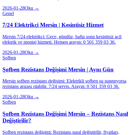
2026-01-28
Oku →
Genel
7/24 Elektrikçi Mersin | Kesintisiz Hizmet
Mersin 7/24 elektrikçi: Gece, gündüz, hafta sonu kesintisiz acil
elektrik ve montaj hizmeti. Hemen arayın: 0 501 359 03 36.
2026-01-28
Oku →
Şofben
Şofben Rezistans Değişimi Mersin | Aynı Gün
Mersin şofben rezistans değişimi: Elektrikli şofben su ısınmıyorsa
rezistans arızası olabilir. 7/24 servis. Arayın: 0 501 359 03 36.
2026-01-28
Oku →
Şofben
Şofben Rezistans Değişimi Mersin – Rezistans Nasıl
Değiştirilir?
Şofben rezistans değişimi: Rezistans nasıl değiştirilir, fiyatları,