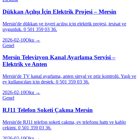
Dükkan Açılışı İçin Elektrik Projesi – Mersin
Mersin'de dükkan ve işyeri açılışı için elektrik projesi, tesisat ve
uygunluk. 0 501 359 03 36.
2026-02-10
Oku →
Genel
Mersin Televizyon Kanal Ayarlama Servisi –
Elektrik ve Anten
Mersin'de TV kanal ayarlama, anten sinyal ve priz kontrolü. Yaşlı ve
ev kullanıcıları için destek. 0 501 359 03 36.
2026-02-10
Oku →
Genel
RJ11 Telefon Soketi Çakma Mersin
Mersin'de RJ11 telefon soketi çakma, ev telefonu hattı ve kablo
çekimi. 0 501 359 03 36.
2026-02-10
Oku →