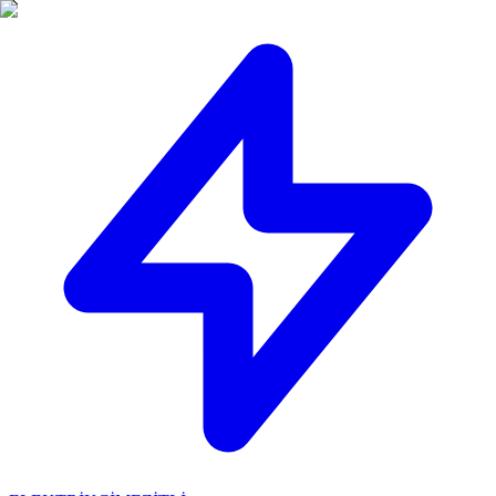
🔴
ACİL ELEKTRİKÇİ: Mersin içi 30 dakikada adresinizdeyiz!
📞
0 501 359 03 36