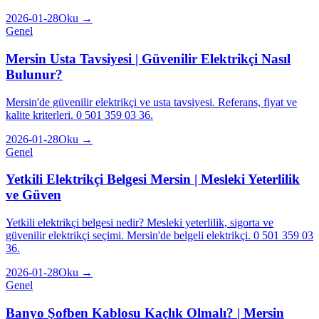
2026-01-28
Oku →
Genel
Mersin Usta Tavsiyesi | Güvenilir Elektrikçi Nasıl
Bulunur?
Mersin'de güvenilir elektrikçi ve usta tavsiyesi. Referans, fiyat ve
kalite kriterleri. 0 501 359 03 36.
2026-01-28
Oku →
Genel
Yetkili Elektrikçi Belgesi Mersin | Mesleki Yeterlilik
ve Güven
Yetkili elektrikçi belgesi nedir? Mesleki yeterlilik, sigorta ve
güvenilir elektrikçi seçimi. Mersin'de belgeli elektrikçi. 0 501 359 03
36.
2026-01-28
Oku →
Genel
Banyo Şofben Kablosu Kaçlık Olmalı? | Mersin