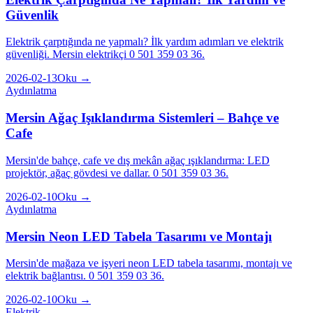
Güvenlik
Elektrik çarptığında ne yapmalı? İlk yardım adımları ve elektrik
güvenliği. Mersin elektrikçi 0 501 359 03 36.
2026-02-13
Oku →
Aydınlatma
Mersin Ağaç Işıklandırma Sistemleri – Bahçe ve
Cafe
Mersin'de bahçe, cafe ve dış mekân ağaç ışıklandırma: LED
projektör, ağaç gövdesi ve dallar. 0 501 359 03 36.
2026-02-10
Oku →
Aydınlatma
Mersin Neon LED Tabela Tasarımı ve Montajı
Mersin'de mağaza ve işyeri neon LED tabela tasarımı, montajı ve
elektrik bağlantısı. 0 501 359 03 36.
2026-02-10
Oku →
Elektrik