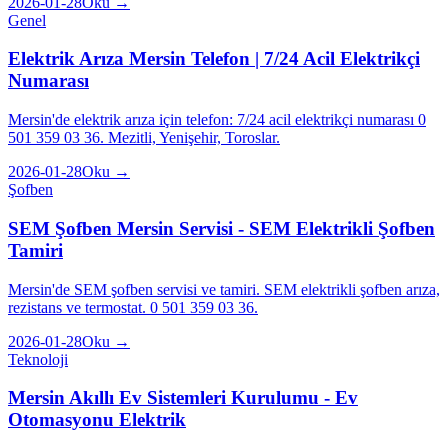
2026-01-28
Oku →
Genel
Elektrik Arıza Mersin Telefon | 7/24 Acil Elektrikçi
Numarası
Mersin'de elektrik arıza için telefon: 7/24 acil elektrikçi numarası 0
501 359 03 36. Mezitli, Yenişehir, Toroslar.
2026-01-28
Oku →
Şofben
SEM Şofben Mersin Servisi - SEM Elektrikli Şofben
Tamiri
Mersin'de SEM şofben servisi ve tamiri. SEM elektrikli şofben arıza,
rezistans ve termostat. 0 501 359 03 36.
2026-01-28
Oku →
Teknoloji
Mersin Akıllı Ev Sistemleri Kurulumu - Ev
Otomasyonu Elektrik