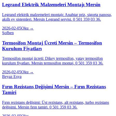
Legrand Elektrik Malzemeleri Montajı Mersin
Legrand elektrik malzemeleri montajı: Anahtar priz, sigorta panosu,
akıllı ev sistemleri. Mersin Legrand servisi. 0 501 359 03 36.
2026-02-05
Oku →
Şofben
Termosifon Montaj Ücreti Mersin – Termosifon
Kurulum Fiyatları
Termosifon montaj ücreti: Dikey termosifon, yatay termosifon
kurulum fiyatları. Mersin termosifon montaj. 0 501 359 03 36.
2026-02-05
Oku →
Beyaz Eşya
Fırın Rezistans Değişimi Mersin – Fırın Rezistans
Tamiri
Fırın rezistans değişimi: Üst rezistans, alt rezistans, turbo rezistans
değişimi. Mersin fırın tamiri. 0 501 359 03 36.
2026-02-05
Oku →