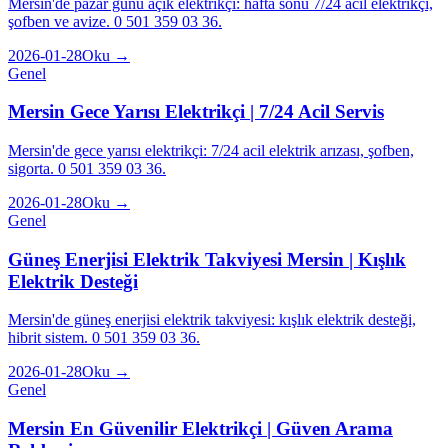
Mersin'de pazar günü açık elektrikçi: hafta sonu 7/24 acil elektrikçi,
şofben ve avize. 0 501 359 03 36.
2026-01-28
Oku →
Genel
Mersin Gece Yarısı Elektrikçi | 7/24 Acil Servis
Mersin'de gece yarısı elektrikçi: 7/24 acil elektrik arızası, şofben,
sigorta. 0 501 359 03 36.
2026-01-28
Oku →
Genel
Güneş Enerjisi Elektrik Takviyesi Mersin | Kışlık
Elektrik Desteği
Mersin'de güneş enerjisi elektrik takviyesi: kışlık elektrik desteği,
hibrit sistem. 0 501 359 03 36.
2026-01-28
Oku →
Genel
Mersin En Güvenilir Elektrikçi | Güven Arama