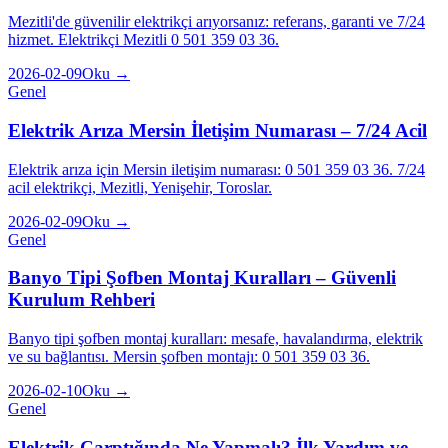
Mezitli'de güvenilir elektrikçi arıyorsanız: referans, garanti ve 7/24
hizmet. Elektrikçi Mezitli 0 501 359 03 36.
2026-02-09
Oku →
Genel
Elektrik Arıza Mersin İletişim Numarası – 7/24 Acil
Elektrik arıza için Mersin iletişim numarası: 0 501 359 03 36. 7/24
acil elektrikçi, Mezitli, Yenişehir, Toroslar.
2026-02-09
Oku →
Genel
Banyo Tipi Şofben Montaj Kuralları – Güvenli
Kurulum Rehberi
Banyo tipi şofben montaj kuralları: mesafe, havalandırma, elektrik
ve su bağlantısı. Mersin şofben montajı: 0 501 359 03 36.
2026-02-10
Oku →
Genel
Elektrik Çarptığında Ne Yapmalı? İlk Yardım ve