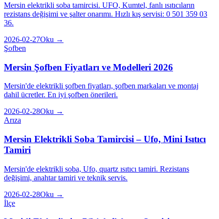
Mersin elektrikli soba tamircisi. UFO, Kumtel, fanlı ısıtıcıların
rezistans değişimi ve şalter onarımı. Hızlı kış servisi: 0 501 359 03
36.
2026-02-27
Oku →
Şofben
Mersin Şofben Fiyatları ve Modelleri 2026
Mersin'de elektrikli şofben fiyatları, şofben markaları ve montaj
dahil ücretler. En iyi şofben önerileri.
2026-02-28
Oku →
Arıza
Mersin Elektrikli Soba Tamircisi – Ufo, Mini Isıtıcı
Tamiri
Mersin'de elektrikli soba, Ufo, quartz ısıtıcı tamiri. Rezistans
değişimi, anahtar tamiri ve teknik servis.
2026-02-28
Oku →
İlçe