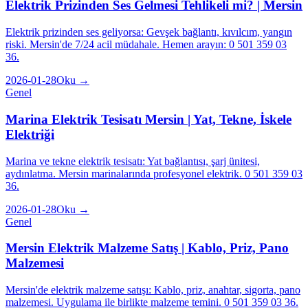
Elektrik Prizinden Ses Gelmesi Tehlikeli mi? | Mersin
Elektrik prizinden ses geliyorsa: Gevşek bağlantı, kıvılcım, yangın
riski. Mersin'de 7/24 acil müdahale. Hemen arayın: 0 501 359 03
36.
2026-01-28
Oku →
Genel
Marina Elektrik Tesisatı Mersin | Yat, Tekne, İskele
Elektriği
Marina ve tekne elektrik tesisatı: Yat bağlantısı, şarj ünitesi,
aydınlatma. Mersin marinalarında profesyonel elektrik. 0 501 359 03
36.
2026-01-28
Oku →
Genel
Mersin Elektrik Malzeme Satış | Kablo, Priz, Pano
Malzemesi
Mersin'de elektrik malzeme satışı: Kablo, priz, anahtar, sigorta, pano
malzemesi. Uygulama ile birlikte malzeme temini. 0 501 359 03 36.