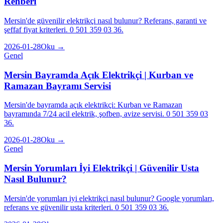
Rehberi
Mersin'de güvenilir elektrikçi nasıl bulunur? Referans, garanti ve
şeffaf fiyat kriterleri. 0 501 359 03 36.
2026-01-28
Oku →
Genel
Mersin Bayramda Açık Elektrikçi | Kurban ve
Ramazan Bayramı Servisi
Mersin'de bayramda açık elektrikçi: Kurban ve Ramazan
bayramında 7/24 acil elektrik, şofben, avize servisi. 0 501 359 03
36.
2026-01-28
Oku →
Genel
Mersin Yorumları İyi Elektrikçi | Güvenilir Usta
Nasıl Bulunur?
Mersin'de yorumları iyi elektrikçi nasıl bulunur? Google yorumları,
referans ve güvenilir usta kriterleri. 0 501 359 03 36.