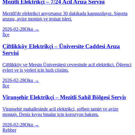
Mezitli Elektrikçi – 7/24 Acil Arıza Servisi
Mezitli'de elektrikçi arıyorsanız 30 dakikada kapınızdayız. Sigorta
arızası, avize montajı ve tesisat işleri.
2026-02-28
Oku →
İlçe
Çiftlikköy Elektrikçi – Üniversite Caddesi Arıza
Servisi
Çiftlikköy ve Mersin Üniversitesi çevresinde acil elektrikçi. Öğrenci
evleri ve iş yerleri için hızlı çözüm.
2026-02-28
Oku →
İlçe
Viranşehir Elektrikçi – Mezitli Sahil Bölgesi Servis
Viranşehir mahallesinde acil elektrikçi, şofben tamiri ve avize
montajı. Deniz kıyısı binalar için korozyon bakımı.
2026-02-28
Oku →
Rehber