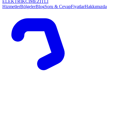
ELEKTRİKÇİ
MEZİTLİ
Hizmetler
Bölgeler
Blog
Soru & Cevap
Fiyatlar
Hakkımızda