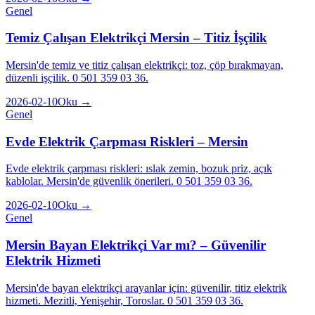
Genel
Temiz Çalışan Elektrikçi Mersin – Titiz İşçilik
Mersin'de temiz ve titiz çalışan elektrikçi: toz, çöp bırakmayan,
düzenli işçilik. 0 501 359 03 36.
2026-02-10
Oku →
Genel
Evde Elektrik Çarpması Riskleri – Mersin
Evde elektrik çarpması riskleri: ıslak zemin, bozuk priz, açık
kablolar. Mersin'de güvenlik önerileri. 0 501 359 03 36.
2026-02-10
Oku →
Genel
Mersin Bayan Elektrikçi Var mı? – Güvenilir
Elektrik Hizmeti
Mersin'de bayan elektrikçi arayanlar için: güvenilir, titiz elektrik
hizmeti. Mezitli, Yenişehir, Toroslar. 0 501 359 03 36.