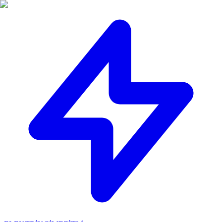
🔴
ACİL ELEKTRİKÇİ: Mersin içi 30 dakikada adresinizdeyiz!
📞
0 501 359 03 36