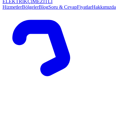
ELEKTRİKÇİ
MEZİTLİ
Hizmetler
Bölgeler
Blog
Soru & Cevap
Fiyatlar
Hakkımızda