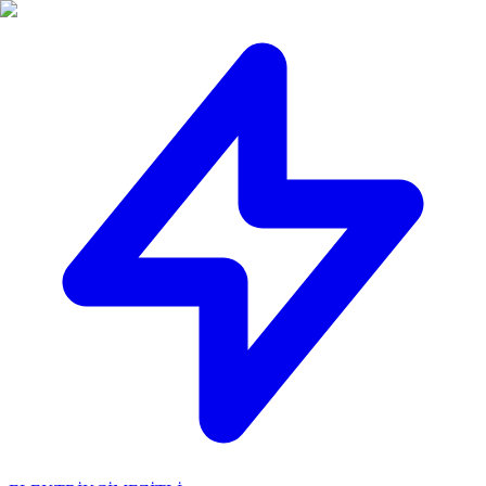
🔴
ACİL ELEKTRİKÇİ: Mersin içi 30 dakikada adresinizdeyiz!
📞
0 501 359 03 36