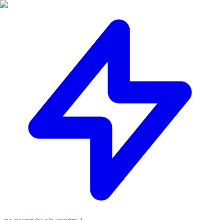
🔴
ACİL ELEKTRİKÇİ: Mersin içi 30 dakikada adresinizdeyiz!
📞
0 501 359 03 36