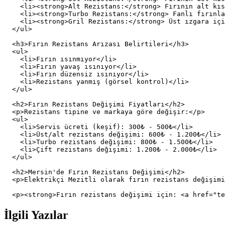
    <li><strong>Alt Rezistans:</strong> Fırının alt kıs
    <li><strong>Turbo Rezistans:</strong> Fanlı fırınla
    <li><strong>Gril Rezistans:</strong> Üst ızgara içi
  </ul>

  <h3>Fırın Rezistans Arızası Belirtileri</h3>

  <ul>

    <li>Fırın ısınmıyor</li>

    <li>Fırın yavaş ısınıyor</li>

    <li>Fırın düzensiz ısınıyor</li>

    <li>Rezistans yanmış (görsel kontrol)</li>

  </ul>

  <h2>Fırın Rezistans Değişimi Fiyatları</h2>

  <p>Rezistans tipine ve markaya göre değişir:</p>

  <ul>

    <li>Servis ücreti (keşif): 300₺ - 500₺</li>

    <li>Üst/alt rezistans değişimi: 600₺ - 1.200₺</li>

    <li>Turbo rezistans değişimi: 800₺ - 1.500₺</li>

    <li>Çift rezistans değişimi: 1.200₺ - 2.000₺</li>

  </ul>

  <h2>Mersin'de Fırın Rezistans Değişimi</h2>

  <p>Elektrikçi Mezitli olarak fırın rezistans değişimi
İlgili Yazılar