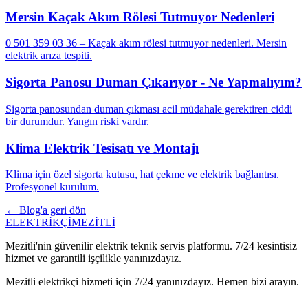
Mersin Kaçak Akım Rölesi Tutmuyor Nedenleri
0 501 359 03 36 – Kaçak akım rölesi tutmuyor nedenleri. Mersin
elektrik arıza tespiti.
Sigorta Panosu Duman Çıkarıyor - Ne Yapmalıyım?
Sigorta panosundan duman çıkması acil müdahale gerektiren ciddi
bir durumdur. Yangın riski vardır.
Klima Elektrik Tesisatı ve Montajı
Klima için özel sigorta kutusu, hat çekme ve elektrik bağlantısı.
Profesyonel kurulum.
← Blog'a geri dön
ELEKTRİKÇİ
MEZİTLİ
Mezitli'nin güvenilir elektrik teknik servis platformu. 7/24 kesintisiz
hizmet ve garantili işçilikle yanınızdayız.
Mezitli elektrikçi hizmeti için 7/24 yanınızdayız. Hemen bizi arayın.