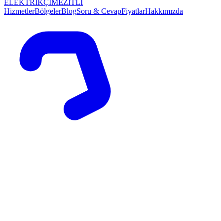
ELEKTRİKÇİ
MEZİTLİ
Hizmetler
Bölgeler
Blog
Soru & Cevap
Fiyatlar
Hakkımızda