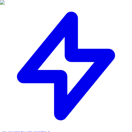
🔴
ACİL ELEKTRİKÇİ: Mersin içi 30 dakikada adresinizdeyiz!
📞
0 501 359 03 36