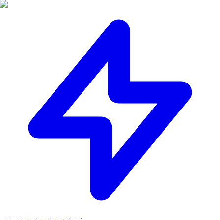
🔴
ACİL ELEKTRİKÇİ: Mersin içi 30 dakikada adresinizdeyiz!
📞
0 501 359 03 36