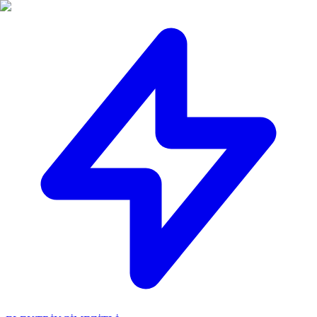
🔴
ACİL ELEKTRİKÇİ: Mersin içi 30 dakikada adresinizdeyiz!
📞
0 501 359 03 36