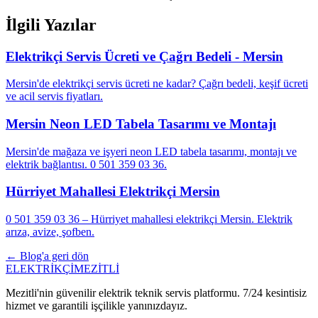
İlgili Yazılar
Elektrikçi Servis Ücreti ve Çağrı Bedeli - Mersin
Mersin'de elektrikçi servis ücreti ne kadar? Çağrı bedeli, keşif ücreti
ve acil servis fiyatları.
Mersin Neon LED Tabela Tasarımı ve Montajı
Mersin'de mağaza ve işyeri neon LED tabela tasarımı, montajı ve
elektrik bağlantısı. 0 501 359 03 36.
Hürriyet Mahallesi Elektrikçi Mersin
0 501 359 03 36 – Hürriyet mahallesi elektrikçi Mersin. Elektrik
arıza, avize, şofben.
← Blog'a geri dön
ELEKTRİKÇİ
MEZİTLİ
Mezitli'nin güvenilir elektrik teknik servis platformu. 7/24 kesintisiz
hizmet ve garantili işçilikle yanınızdayız.