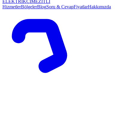
ELEKTRİKÇİ
MEZİTLİ
Hizmetler
Bölgeler
Blog
Soru & Cevap
Fiyatlar
Hakkımızda