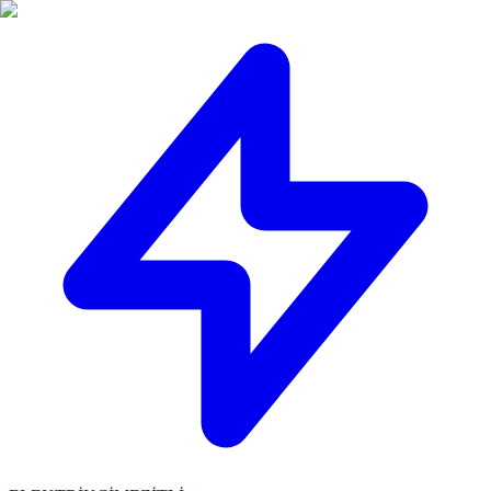
🔴
ACİL ELEKTRİKÇİ: Mersin içi 30 dakikada adresinizdeyiz!
📞
0 501 359 03 36