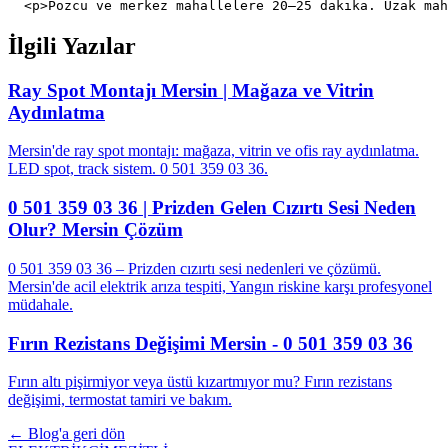
İlgili Yazılar
Ray Spot Montajı Mersin | Mağaza ve Vitrin
Aydınlatma
Mersin'de ray spot montajı: mağaza, vitrin ve ofis ray aydınlatma.
LED spot, track sistem. 0 501 359 03 36.
0 501 359 03 36 | Prizden Gelen Cızırtı Sesi Neden
Olur? Mersin Çözüm
0 501 359 03 36 – Prizden cızırtı sesi nedenleri ve çözümü.
Mersin'de acil elektrik arıza tespiti, Yangın riskine karşı profesyonel
müdahale.
Fırın Rezistans Değişimi Mersin - 0 501 359 03 36
Fırın altı pişirmiyor veya üstü kızartmıyor mu? Fırın rezistans
değişimi, termostat tamiri ve bakım.
← Blog'a geri dön