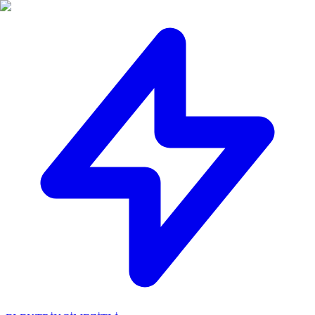
🔴
ACİL ELEKTRİKÇİ: Mersin içi 30 dakikada adresinizdeyiz!
📞
0 501 359 03 36