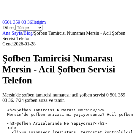
0501 359 03 36
İletişim
Dil seç
Ana Sayfa
/
Blog
/
Şofben Tamircisi Numarası Mersin - Acil Şofben
Servisi Telefon
Genel
2026-01-28
Şofben Tamircisi Numarası
Mersin - Acil Şofben Servisi
Telefon
Mersin'de şofben tamircisi numarası: acil şofben servisi 0 501 359
03 36. 7/24 şofben arıza ve tamir.
  <h2>Şofben Tamircisi Numarası Mersin</h2>

  Mersin'de şofben arızası mı yaşıyorsunuz? Acil şofben
  <h3>Şofben Arızalarında Ne Yapıyoruz?</h3>

  <ul>

    <li>Su ısınmıyor (rezistans, termostat kontrolü)</l