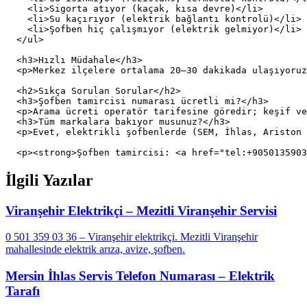
    <li>Sigorta atıyor (kaçak, kısa devre)</li>

    <li>Su kaçırıyor (elektrik bağlantı kontrolü)</li>

    <li>Şofben hiç çalışmıyor (elektrik gelmiyor)</li>

  </ul>

  <h3>Hızlı Müdahale</h3>

  <p>Merkez ilçelere ortalama 20–30 dakikada ulaşıyoruz
  <h2>Sıkça Sorulan Sorular</h2>

  <h3>Şofben tamircisi numarası ücretli mi?</h3>

  <p>Arama ücreti operatör tarifesine göredir; keşif ve
  <h3>Tüm markalara bakıyor musunuz?</h3>

  <p>Evet, elektrikli şofbenlerde (SEM, İhlas, Ariston 
İlgili Yazılar
Viranşehir Elektrikçi – Mezitli Viranşehir Servisi
0 501 359 03 36 – Viranşehir elektrikçi. Mezitli Viranşehir
mahallesinde elektrik arıza, avize, şofben.
Mersin İhlas Servis Telefon Numarası – Elektrik
Tarafı