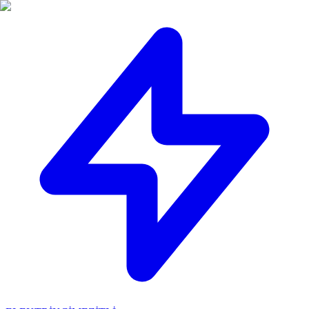
🔴
ACİL ELEKTRİKÇİ: Mersin içi 30 dakikada adresinizdeyiz!
📞
0 501 359 03 36