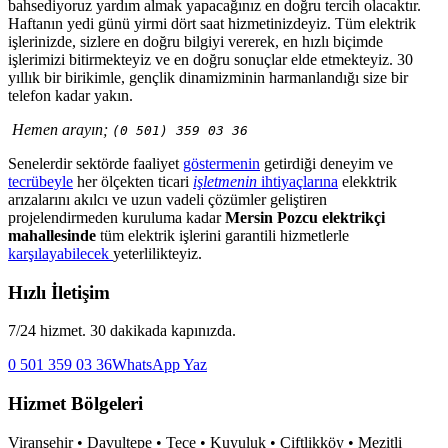
bahsediyoruz yardım almak yapacağınız en doğru tercih olacaktır.
Haftanın yedi günü yirmi dört saat hizmetinizdeyiz. Tüm elektrik
işlerinizde, sizlere en doğru bilgiyi vererek, en hızlı biçimde
işlerimizi bitirmekteyiz ve en doğru sonuçlar elde etmekteyiz. 30
yıllık bir birikimle, gençlik dinamizminin harmanlandığı size bir
telefon kadar yakın.
Hemen arayın;
(0 501) 359 03 36
Senelerdir sektörde faaliyet
göstermenin
getirdiği deneyim ve
tecrübeyle
her ölçekten ticari
işletmenin
ihtiyaçlarına
elekktrik
arızalarını akılcı ve uzun vadeli çözümler geliştiren
projelendirmeden kuruluma kadar
Mersin Pozcu elektrikçi
mahallesinde
tüm elektrik işlerini garantili hizmetlerle
karşılayabilecek
yeterlilikteyiz.
Hızlı İletişim
7/24 hizmet. 30 dakikada kapınızda.
0 501 359 03 36
WhatsApp Yaz
Hizmet Bölgeleri
Viranşehir • Davultepe • Tece • Kuyuluk • Çiftlikköy • Mezitli