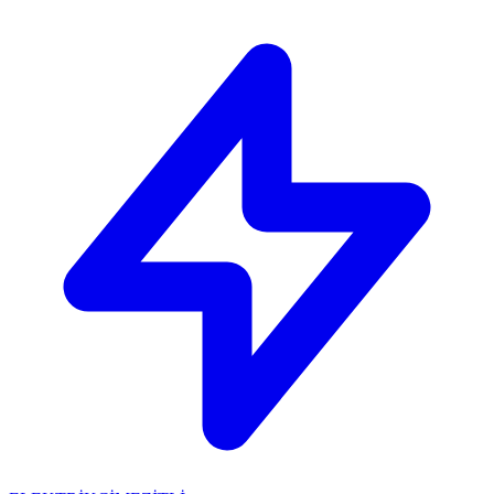
🔴
ACİL ELEKTRİKÇİ: Mersin içi 30 dakikada adresinizdeyiz!
📞
0 501 359 03 36