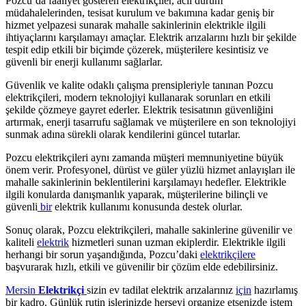
Pozcu’da faaliyet gösteren elektrikçiler, acil durum
müdahalelerinden, tesisat kurulum ve bakımına kadar geniş bir
hizmet yelpazesi sunarak mahalle sakinlerinin elektrikle ilgili
ihtiyaçlarını karşılamayı amaçlar. Elektrik arızalarını hızlı bir şekilde
tespit edip etkili bir biçimde çözerek, müşterilere kesintisiz ve
güvenli bir enerji kullanımı sağlarlar.
Güvenlik ve kalite odaklı çalışma prensipleriyle tanınan Pozcu
elektrikçileri, modern teknolojiyi kullanarak sorunları en etkili
şekilde çözmeye gayret ederler. Elektrik tesisatının güvenliğini
artırmak, enerji tasarrufu sağlamak ve müşterilere en son teknolojiyi
sunmak adına sürekli olarak kendilerini güncel tutarlar.
Pozcu elektrikçileri aynı zamanda müşteri memnuniyetine büyük
önem verir. Profesyonel, dürüst ve güler yüzlü hizmet anlayışları ile
mahalle sakinlerinin beklentilerini karşılamayı hedefler. Elektrikle
ilgili konularda danışmanlık yaparak, müşterilerine bilinçli ve
güvenli
bir
elektrik kullanımı konusunda destek olurlar.
Sonuç olarak, Pozcu elektrikçileri, mahalle sakinlerine güvenilir ve
kaliteli
elektrik
hizmetleri sunan uzman ekiplerdir. Elektrikle ilgili
herhangi bir sorun yaşandığında, Pozcu’daki
elektrikçilere
başvurarak hızlı, etkili ve güvenilir bir çözüm elde edebilirsiniz.
Mersin
Elektrikçi
sizin ev tadilat elektrik arızalarınız
için
hazırlamış
bir kadro. Günlük rutin işlerinizde herşeyi organize etsenizde istem