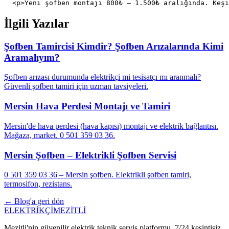
İlgili Yazılar
Şofben Tamircisi Kimdir? Şofben Arızalarında Kimi
Aramalıyım?
Şofben arızası durumunda elektrikçi mi tesisatçı mı aranmalı?
Güvenli şofben tamiri için uzman tavsiyeleri.
Mersin Hava Perdesi Montajı ve Tamiri
Mersin'de hava perdesi (hava kapısı) montajı ve elektrik bağlantısı.
Mağaza, market. 0 501 359 03 36.
Mersin Şofben – Elektrikli Şofben Servisi
0 501 359 03 36 – Mersin şofben. Elektrikli şofben tamiri,
termosifon, rezistans.
← Blog'a geri dön
ELEKTRİKÇİ
MEZİTLİ
Mezitli'nin güvenilir elektrik teknik servis platformu. 7/24 kesintisiz