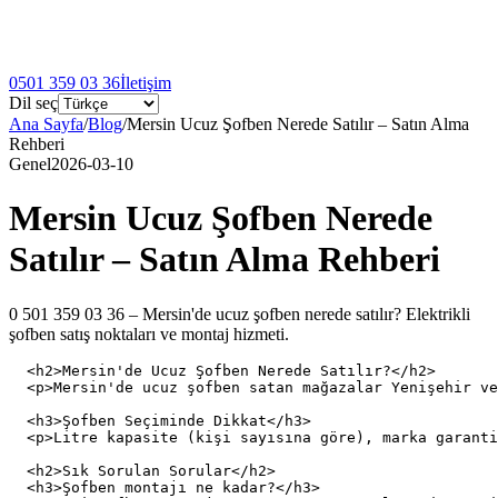
0501 359 03 36
İletişim
Dil seç
Ana Sayfa
/
Blog
/
Mersin Ucuz Şofben Nerede Satılır – Satın Alma
Rehberi
Genel
2026-03-10
Mersin Ucuz Şofben Nerede
Satılır – Satın Alma Rehberi
0 501 359 03 36 – Mersin'de ucuz şofben nerede satılır? Elektrikli
şofben satış noktaları ve montaj hizmeti.
  <h2>Mersin'de Ucuz Şofben Nerede Satılır?</h2>

  <p>Mersin'de ucuz şofben satan mağazalar Yenişehir ve
  <h3>Şofben Seçiminde Dikkat</h3>

  <p>Litre kapasite (kişi sayısına göre), marka garanti
  <h2>Sık Sorulan Sorular</h2>

  <h3>Şofben montajı ne kadar?</h3>
