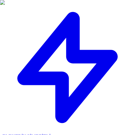
🔴
ACİL ELEKTRİKÇİ: Mersin içi 30 dakikada adresinizdeyiz!
📞
0 501 359 03 36