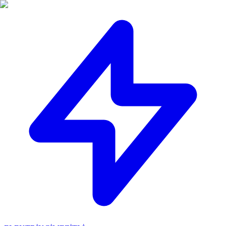
🔴
ACİL ELEKTRİKÇİ: Mersin içi 30 dakikada adresinizdeyiz!
📞
0 501 359 03 36