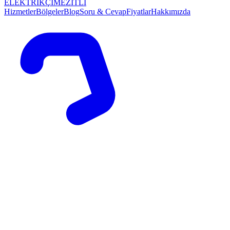
ELEKTRİKÇİ
MEZİTLİ
Hizmetler
Bölgeler
Blog
Soru & Cevap
Fiyatlar
Hakkımızda