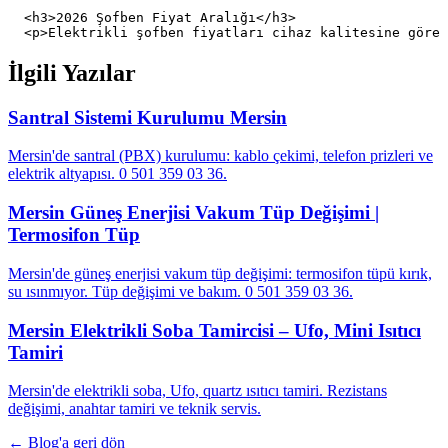
  <h3>2026 Şofben Fiyat Aralığı</h3>

İlgili Yazılar
Santral Sistemi Kurulumu Mersin
Mersin'de santral (PBX) kurulumu: kablo çekimi, telefon prizleri ve
elektrik altyapısı. 0 501 359 03 36.
Mersin Güneş Enerjisi Vakum Tüp Değişimi |
Termosifon Tüp
Mersin'de güneş enerjisi vakum tüp değişimi: termosifon tüpü kırık,
su ısınmıyor. Tüp değişimi ve bakım. 0 501 359 03 36.
Mersin Elektrikli Soba Tamircisi – Ufo, Mini Isıtıcı
Tamiri
Mersin'de elektrikli soba, Ufo, quartz ısıtıcı tamiri. Rezistans
değişimi, anahtar tamiri ve teknik servis.
← Blog'a geri dön