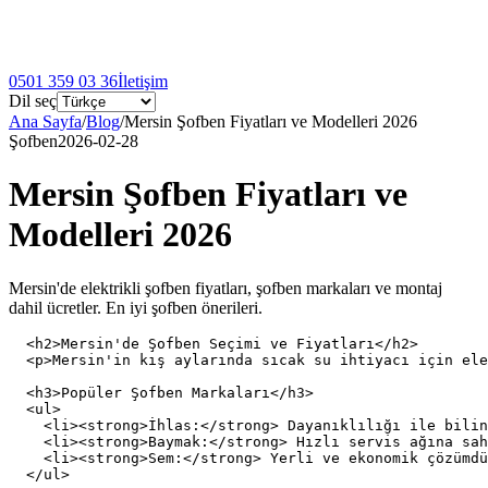
0501 359 03 36
İletişim
Dil seç
Ana Sayfa
/
Blog
/
Mersin Şofben Fiyatları ve Modelleri 2026
Şofben
2026-02-28
Mersin Şofben Fiyatları ve
Modelleri 2026
Mersin'de elektrikli şofben fiyatları, şofben markaları ve montaj
dahil ücretler. En iyi şofben önerileri.
  <h2>Mersin'de Şofben Seçimi ve Fiyatları</h2>

  <p>Mersin'in kış aylarında sıcak su ihtiyacı için ele
  <h3>Popüler Şofben Markaları</h3>

  <ul>

    <li><strong>İhlas:</strong> Dayanıklılığı ile bilin
    <li><strong>Baymak:</strong> Hızlı servis ağına sah
    <li><strong>Sem:</strong> Yerli ve ekonomik çözümdü
  </ul>
