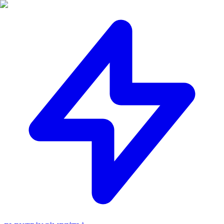
🔴
ACİL ELEKTRİKÇİ: Mersin içi 30 dakikada adresinizdeyiz!
📞
0 501 359 03 36