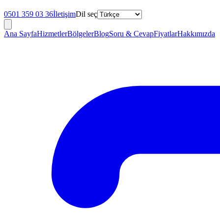
0501 359 03 36
İletişim
Dil seç
Ana Sayfa
Hizmetler
Bölgeler
Blog
Soru & Cevap
Fiyatlar
Hakkımızda