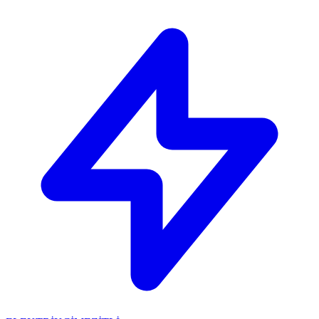
🔴
ACİL ELEKTRİKÇİ: Mersin içi 30 dakikada adresinizdeyiz!
📞
0 501 359 03 36