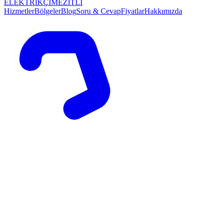
ELEKTRİKÇİ
MEZİTLİ
Hizmetler
Bölgeler
Blog
Soru & Cevap
Fiyatlar
Hakkımızda