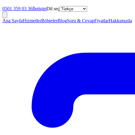
0501 359 03 36
İletişim
Dil seç
Ana Sayfa
Hizmetler
Bölgeler
Blog
Soru & Cevap
Fiyatlar
Hakkımızda