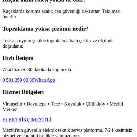
Kaçaklarda koruma azalır; can güvenliği riski artar. Takılması
önerilir.
Topraklama yoksa çözümü nedir?
Tesisata uygun şekilde topraklama hattı çekilir ve ölçümle
doğrulanır.
Hızlı İletişim
7/24 hizmet. 30 dakikada kapınızda.
0 501 359 03 36
WhatsApp
Hizmet Bölgeleri
Viranşehir • Davultepe • Tece • Kuyuluk • Çiftlikköy • Mezitli
Merkez
ELEKTRİKÇİ
MEZİTLİ
Mezitli'nin güvenilir elektrik teknik servis platformu. 7/24 kesintisiz
hizmet ve garantili işçilikle yanınızdayız.