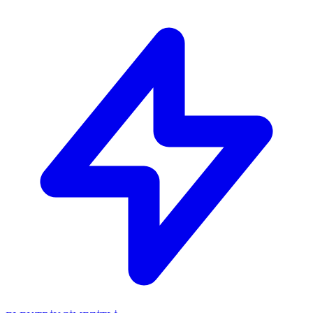
🔴
ACİL ELEKTRİKÇİ: Mersin içi 30 dakikada adresinizdeyiz!
📞
0 501 359 03 36