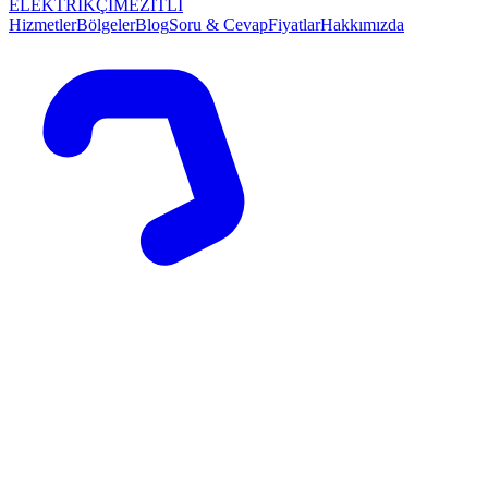
ELEKTRİKÇİ
MEZİTLİ
Hizmetler
Bölgeler
Blog
Soru & Cevap
Fiyatlar
Hakkımızda