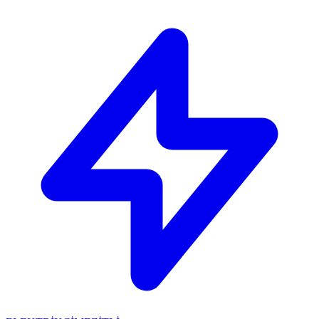
🔴
ACİL ELEKTRİKÇİ: Mersin içi 30 dakikada adresinizdeyiz!
📞
0 501 359 03 36