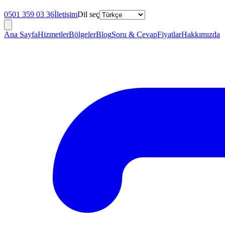
0501 359 03 36
İletişim
Dil seç
Ana Sayfa
Hizmetler
Bölgeler
Blog
Soru & Cevap
Fiyatlar
Hakkımızda