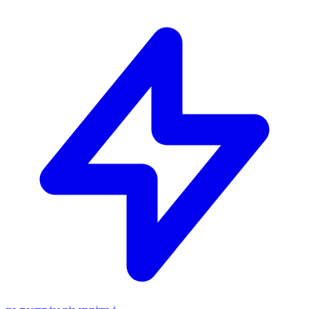
🔴
ACİL ELEKTRİKÇİ: Mersin içi 30 dakikada adresinizdeyiz!
📞
0 501 359 03 36