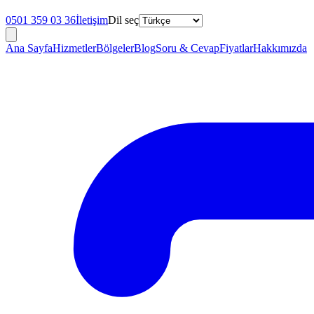
0501 359 03 36
İletişim
Dil seç
Ana Sayfa
Hizmetler
Bölgeler
Blog
Soru & Cevap
Fiyatlar
Hakkımızda