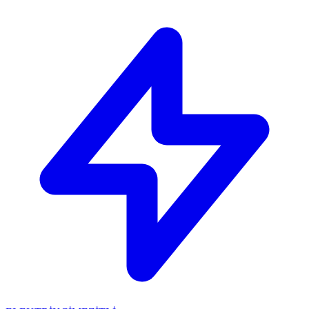
🔴
ACİL ELEKTRİKÇİ: Mersin içi 30 dakikada adresinizdeyiz!
📞
0 501 359 03 36