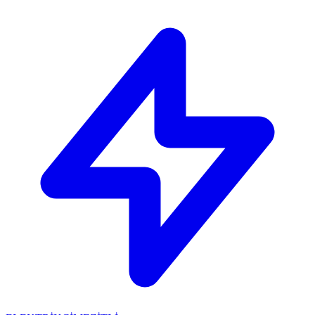
🔴
ACİL ELEKTRİKÇİ: Mersin içi 30 dakikada adresinizdeyiz!
📞
0 501 359 03 36