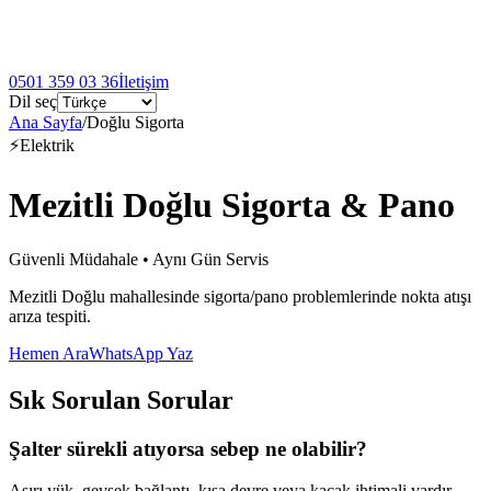
0501 359 03 36
İletişim
Dil seç
Ana Sayfa
/
Doğlu Sigorta
⚡
Elektrik
Mezitli Doğlu Sigorta & Pano
Güvenli Müdahale • Aynı Gün Servis
Mezitli Doğlu mahallesinde sigorta/pano problemlerinde nokta atışı
arıza tespiti.
Hemen Ara
WhatsApp Yaz
Sık Sorulan Sorular
Şalter sürekli atıyorsa sebep ne olabilir?
Aşırı yük, gevşek bağlantı, kısa devre veya kaçak ihtimali vardır.