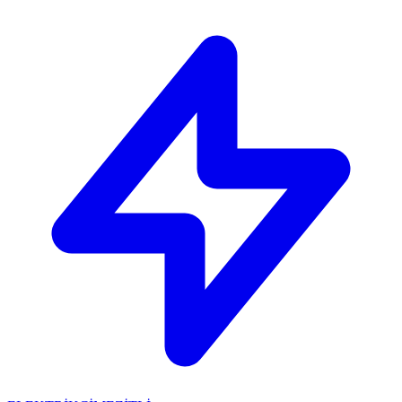
🔴
ACİL ELEKTRİKÇİ: Mersin içi 30 dakikada adresinizdeyiz!
📞
0 501 359 03 36