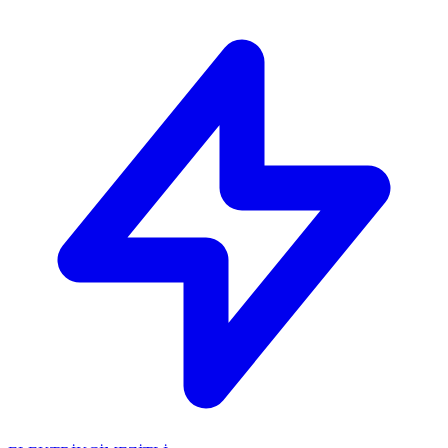
🔴
ACİL ELEKTRİKÇİ: Mersin içi 30 dakikada adresinizdeyiz!
📞
0 501 359 03 36