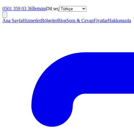
0501 359 03 36
İletişim
Dil seç
Ana Sayfa
Hizmetler
Bölgeler
Blog
Soru & Cevap
Fiyatlar
Hakkımızda