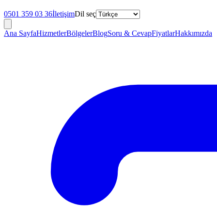
0501 359 03 36
İletişim
Dil seç
Ana Sayfa
Hizmetler
Bölgeler
Blog
Soru & Cevap
Fiyatlar
Hakkımızda