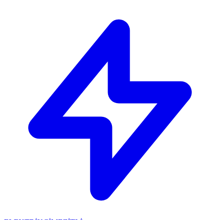
🔴
ACİL ELEKTRİKÇİ: Mersin içi 30 dakikada adresinizdeyiz!
📞
0 501 359 03 36