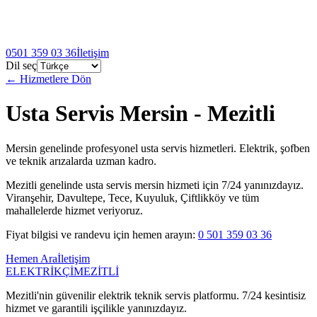
0501 359 03 36
İletişim
Dil seç
← Hizmetlere Dön
Usta Servis Mersin
- Mezitli
Mersin genelinde profesyonel usta servis hizmetleri. Elektrik, şofben
ve teknik arızalarda uzman kadro.
Mezitli genelinde
usta servis mersin
hizmeti için 7/24 yanınızdayız.
Viranşehir, Davultepe, Tece, Kuyuluk, Çiftlikköy ve tüm
mahallelerde hizmet veriyoruz.
Fiyat bilgisi ve randevu için hemen arayın:
0 501 359 03 36
Hemen Ara
İletişim
ELEKTRİKÇİ
MEZİTLİ
Mezitli'nin güvenilir elektrik teknik servis platformu. 7/24 kesintisiz
hizmet ve garantili işçilikle yanınızdayız.