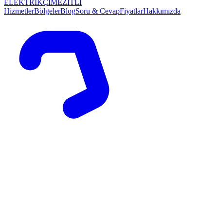
ELEKTRİKÇİ
MEZİTLİ
Hizmetler
Bölgeler
Blog
Soru & Cevap
Fiyatlar
Hakkımızda