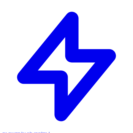
🔴
ACİL ELEKTRİKÇİ: Mersin içi 30 dakikada adresinizdeyiz!
📞
0 501 359 03 36