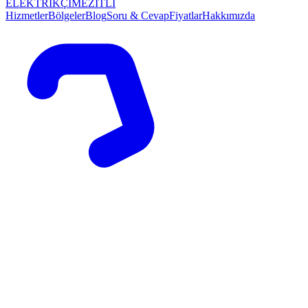
ELEKTRİKÇİ
MEZİTLİ
Hizmetler
Bölgeler
Blog
Soru & Cevap
Fiyatlar
Hakkımızda