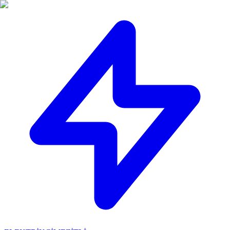
🔴
ACİL ELEKTRİKÇİ: Mersin içi 30 dakikada adresinizdeyiz!
📞
0 501 359 03 36