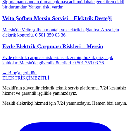
Sigorta panosundan duman çıkması acil müdahale gerektiren ciddi
bir durumdur. Yangın riski vardır.
Veito Şofben Mersin Servisi – Elektrik Desteği
Mersin'de Veito şofben montajı ve elektrik bağlantısı. Arıza için
elektrik kontrolü. 0 501 359 03 36.
Evde Elektrik Çarpması Riskleri – Mersin
Evde elektrik çarpması riskleri: ıslak zemin, bozuk priz, açık
kablolar. Mersin'de güvenlik önerileri. 0 501 359 03 36.
← Blog'a geri dön
ELEKTRİKÇİ
MEZİTLİ
Mezitli'nin güvenilir elektrik teknik servis platformu. 7/24 kesintisiz
hizmet ve garantili işçilikle yanınızdayız.
Mezitli elektrikçi hizmeti için 7/24 yanınızdayız. Hemen bizi arayın.