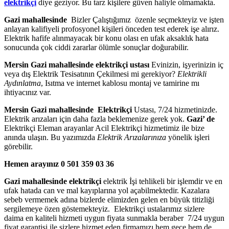
elektrikçi
diye geziyor. Bu tarz kişilere güven haliyle olmamakta.
Gazi mahallesinde
Bizler Çalıştığımız özenle seçmekteyiz ve işten
anlayan kalifiyeli profosyonel kişileri önceden test ederek işe alırız.
Elektrik hafife alınmayacak bir konu olası en ufak aksaklık hata
sonucunda çok ciddi zararlar ölümle sonuçlar doğurabilir.
Mersin Gazi mahallesinde elektrikçi ustası
Evinizin, işyerinizin iç
veya dış Elektrik Tesisatının Çekilmesi mi gerekiyor?
Elektrikli
Aydınlatma
, Isıtma ve internet kablosu montaj ve tamirine mı
ihtiyacınız var.
Mersin Gazi mahallesinde
Elektrikçi
Ustası, 7/24 hizmetinizde.
Elektrik arızaları için daha fazla beklemenize gerek yok.
Gazi’ de
Elektrikçi Eleman arayanlar Acil Elektrikçi hizmetimiz ile bize
anında ulaşın. Bu yazımızda
Elektrik Arızalarınıza
yönelik işleri
görebilir.
Hemen arayınız 0 501 359 03 36
Gazi mahallesinde elektrikçi
elektrik İşi tehlikeli bir işlemdir ve en
ufak hatada can ve mal kayıplarına yol açabilmektedir. Kazalara
sebeb vermemek adına bizlerde elimizden gelen en büyük titizliği
sergilemeye özen göstemekteyiz. Elektrikçi ustalarımız sizlere
daima en kaliteli hizmeti uygun fiyata sunmakla beraber 7/24 uygun
fiyat garantisi ile sizlere hizmet eden firmamızı hem gece hem de