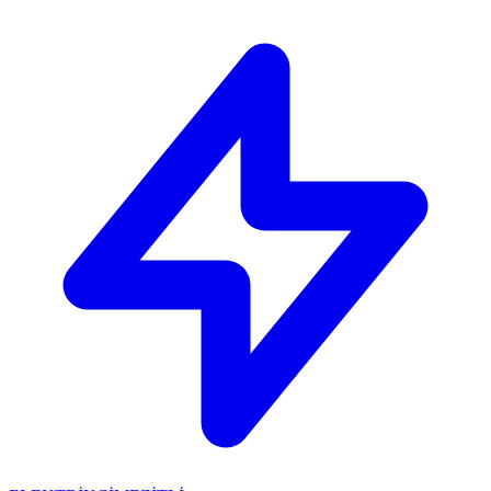
🔴
ACİL ELEKTRİKÇİ: Mersin içi 30 dakikada adresinizdeyiz!
📞
0 501 359 03 36