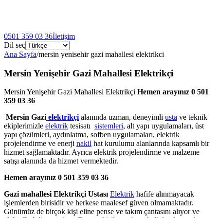
0501 359 03 36
İletişim
Dil seç
Ana Sayfa
/
mersin yenisehir gazi mahallesi elektrikci
Mersin Yenişehir Gazi Mahallesi Elektrikçi
Mersin Yenişehir Gazi Mahallesi Elektrikçi
Hemen arayınız 0 501
359 03 36
Mersin Gazi
elektrikçi
alanında uzman, deneyimli
usta
ve teknik
ekiplerimizle
elektrik
tesisatı
sistemleri
, alt yapı uygulamaları, üst
yapı çözümleri, aydınlatma, sofben uygulamaları, elektrik
projelendirme ve enerji
nakil
hat kurulumu alanlarında kapsamlı bir
hizmet sağlamaktadır. Ayrıca elektrik projelendirme ve malzeme
satışı alanında da hizmet vermektedir.
Hemen arayınız 0 501 359 03 36
Gazi mahallesi Elektrikçi Ustası
Elektrik
hafife alınmayacak
işlemlerden birisidir ve herkese maalesef güven olmamaktadır.
Günümüz de birçok kişi eline pense ve takım çantasını alıyor ve