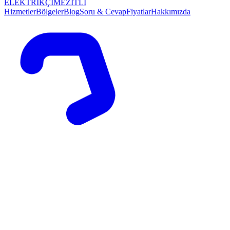
ELEKTRİKÇİ
MEZİTLİ
Hizmetler
Bölgeler
Blog
Soru & Cevap
Fiyatlar
Hakkımızda