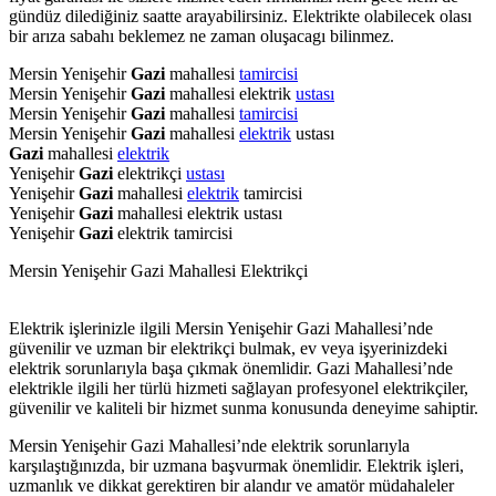
gündüz dilediğiniz saatte arayabilirsiniz. Elektrikte olabilecek olası
bir arıza sabahı beklemez ne zaman oluşacagı bilinmez.
Mersin Yenişehir
Gazi
mahallesi
tamircisi
Mersin Yenişehir
Gazi
mahallesi elektrik
ustası
Mersin Yenişehir
Gazi
mahallesi
tamircisi
Mersin Yenişehir
Gazi
mahallesi
elektrik
ustası
Gazi
mahallesi
elektrik
Yenişehir
Gazi
elektrikçi
ustası
Yenişehir
Gazi
mahallesi
elektrik
tamircisi
Yenişehir
Gazi
mahallesi elektrik ustası
Yenişehir
Gazi
elektrik tamircisi
Mersin Yenişehir Gazi Mahallesi Elektrikçi
Elektrik işlerinizle ilgili Mersin Yenişehir Gazi Mahallesi’nde
güvenilir ve uzman bir elektrikçi bulmak, ev veya işyerinizdeki
elektrik sorunlarıyla başa çıkmak önemlidir. Gazi Mahallesi’nde
elektrikle ilgili her türlü hizmeti sağlayan profesyonel elektrikçiler,
güvenilir ve kaliteli bir hizmet sunma konusunda deneyime sahiptir.
Mersin Yenişehir Gazi Mahallesi’nde elektrik sorunlarıyla
karşılaştığınızda, bir uzmana başvurmak önemlidir. Elektrik işleri,
uzmanlık ve dikkat gerektiren bir alandır ve amatör müdahaleler